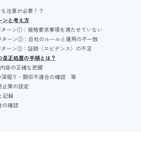
ロでも注意が必要！？
ターンと考え方
なパターン①：規格要求事項を満たせていない
主なパターン②：自社のルールと運用の不一致
主なパターン③：証跡（エビデンス）の不足
合の是正処置の手順とは？
不適合内容の正確な把握
：原因の深堀り・類似不適合の確認 等
再発防止策の設定
施と記録
効性の確認