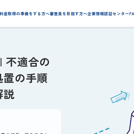
料金
取得の準備をする方へ
審査員を目指す方へ
企業情報
認証センター
F
| 不適合の
処置の手順
解説