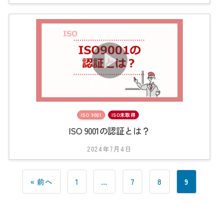
y
2
0
2
3
_
t
s
0
1
ISO 9001
ISO未取得
ISO 9001の認証とは？
2024年7月4日
b
y
2
« 前へ
1
…
7
8
9
0
2
3
_