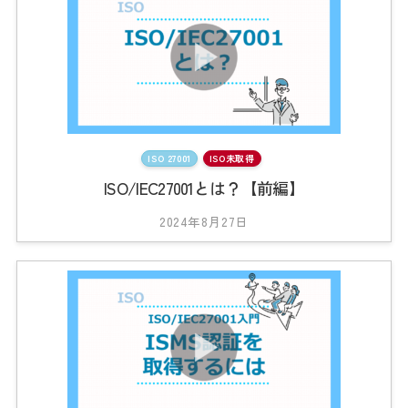
2
3
_
t
s
0
1
ISO 27001
ISO未取得
ISO/IEC27001とは？【前編】
2024年8月27日
b
y
2
0
2
3
_
t
s