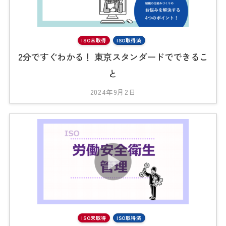
ISO未取得
ISO取得済
2分ですぐわかる！ 東京スタンダードでできるこ
と
2024年9月2日
b
y
2
0
2
3
_
t
s
0
1
ISO未取得
ISO取得済