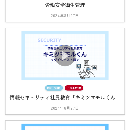
労働安全衛生管理
2024年8月27日
b
y
2
0
2
3
_
t
s
0
1
ISO 27001
ISO未取得
情報セキュリティ社員教育「キミツマモルくん」
2024年8月27日
b
y
2
0