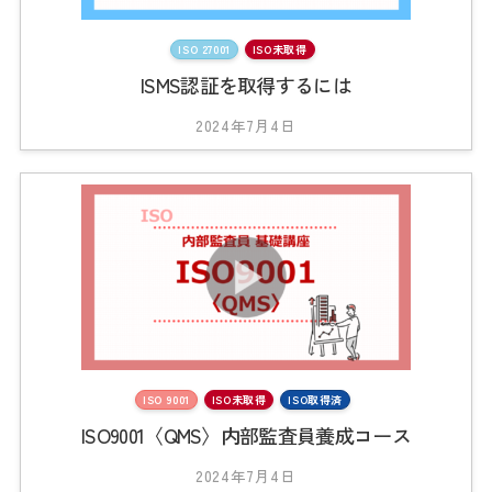
0
1
ISO 27001
ISO未取得
ISMS認証を取得するには
2024年7月4日
b
y
2
0
2
3
_
t
s
0
1
ISO 9001
ISO未取得
ISO取得済
ISO9001〈QMS〉内部監査員養成コース
2024年7月4日
b