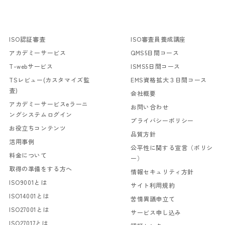
ISO認証審査
ISO審査員養成講座
アカデミーサービス
QMS5日間コース
T-webサービス
ISMS5日間コース
TSレビュー(カスタマイズ監
EMS資格拡大３日間コース
査)
会社概要
アカデミーサービスeラーニ
お問い合わせ
ングシステムログイン
プライバシーポリシー
お役立ちコンテンツ
品質方針
活用事例
公平性に関する宣言（ポリシ
料金について
ー）
取得の準備をする方へ
情報セキュリティ方針
ISO9001とは
サイト利用規約
ISO14001とは
苦情異議申立て
ISO27001とは
サービス申し込み
ISO27017とは