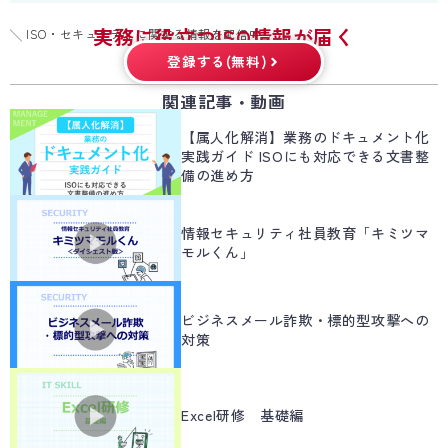
実務に役立つISO情報が届く
╲ ISO・セキュリティに関する情報を配信中 ╱
登録する(無料)
関連記事・動画
【属人化解消】業務のドキュメント化
実践ガイド ISOにも対応できる文書整
備の進め方
情報セキュリティ社員教育「キミツマ
モルくん」
ビジネスメール詐欺・標的型攻撃への
対策
Excel研修 基礎編