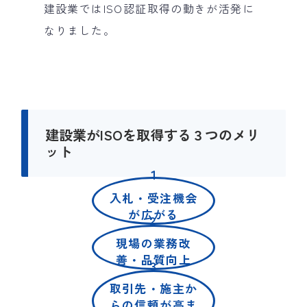
建設業ではISO認証取得の動きが活発に
なりました。
建設業がISOを取得する３つのメリ
ット
１
入札・受注機会
が広がる
２
現場の業務改
善・品質向上
３
取引先・施主か
らの信頼が高ま