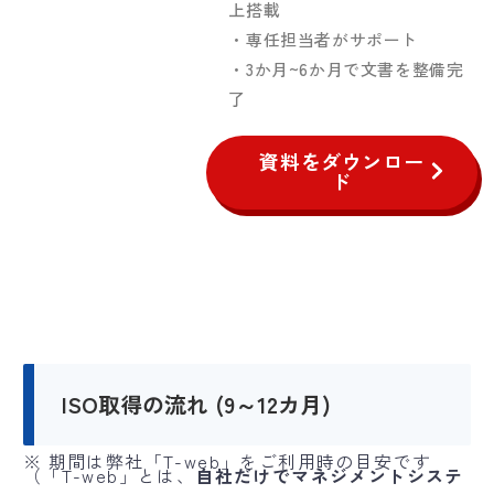
上搭載
・専任担当者がサポート
・3か月~6か月で文書を整備完
了
資料をダウンロー
ド
ISO取得の流れ (9～12カ月)
※ 期間は弊社「T-web」をご利用時の目安です
（「T-web」とは、
自社だけでマネジメントシステ