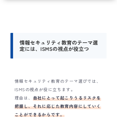
いために
① 業務に応じて「必要な知識や
技量」を整理する
② 教育を見直し続ける仕組みを
つくる
情報セキュリティ教育のテーマ選
5. よくある質問(FAQ)
定には、ISMSの視点が役立つ
6. まとめ
情報セキュリティ教育のテーマ選びでは、
ISMSの視点が役に立ちます。
理由は、
自社にとって起こりうるリスクを
把握し、それに応じた教育内容にしていく
ことができるからです。