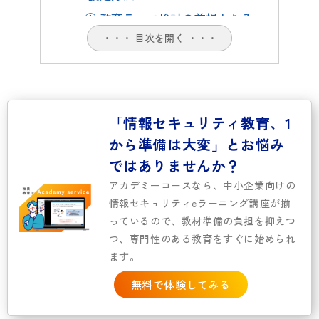
① 教育テーマ検討の前提となる
「リスクの整理」
・・・ 目次を開く ・・・
②整理したリスクの教育テーマ
への落とし込み
3. 【具体例紹介】3つの情報セキュ
「情報セキュリティ教育、1
リティ教育のテーマ
から準備は大変」とお悩み
テーマ①：標的型攻撃・なりす
ではありませんか？
まし連絡による判断ミスのリス
アカデミーコースなら、中小企業向けの
ク
情報セキュリティeラーニング講座が揃
テーマ②：情報の持ち出し・共
っているので、教材準備の負担を抑えつ
有範囲の拡大による情報漏えい
つ、専門性のある教育をすぐに始められ
のリスク
ます。
テーマ③：サプライチェーンリ
無料で体験してみる
スクと信頼の意識
4. 教育をイベントとして終わらせな