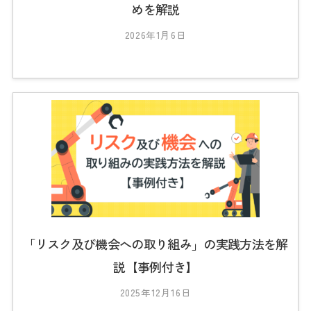
めを解説
2026年1月6日
b
y
2
0
2
3
_
t
s
0
1
「リスク及び機会への取り組み」の実践方法を解
説【事例付き】
2025年12月16日
b
y