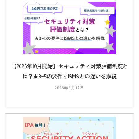
2
3
_
t
s
0
1
【2026年10月開始】セキュリティ対策評価制度と
は？★3~5の要件とISMSとの違いを解説
2026年2月17日
b
y
2
0
2
3
_