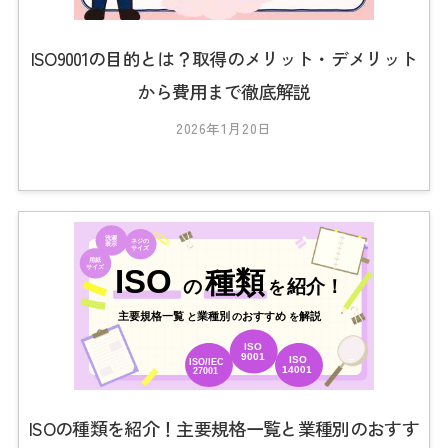
ISO9001の目的とは？取得のメリット・デメリット
から費用まで徹底解説
2026年1月20日
b
y
2
0
2
3
_
t
s
0
1
ISOの種類を紹介！主要規格一覧と業種別のおすす