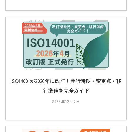
2
0
2
3
_
t
s
0
1
ISO14001が2026年に改訂！発行時期・変更点・移
行準備を完全ガイド
2025年12月2日
b
y
2
0
2