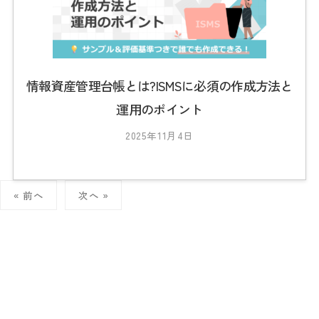
s
0
1
情報資産管理台帳とは?ISMSに必須の作成方法と
運用のポイント
2025年11月4日
b
y
2
0
投
« 前へ
次へ »
稿
2
の
3
ペ
_
ー
t
ジ
s
送
り
0
1