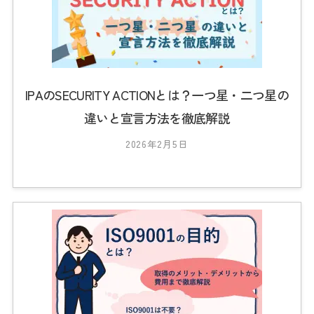
t
s
0
1
IPAのSECURITY ACTIONとは？一つ星・二つ星の
違いと宣言方法を徹底解説
2026年2月5日
b
y
2
0
2
3
_
t
s
0
1