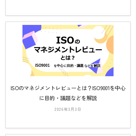
y
2
0
2
3
_
t
s
0
1
ISOのマネジメントレビューとは？ISO9001を中心
に目的・議題などを解説
2026年3月3日
b
y
2
0