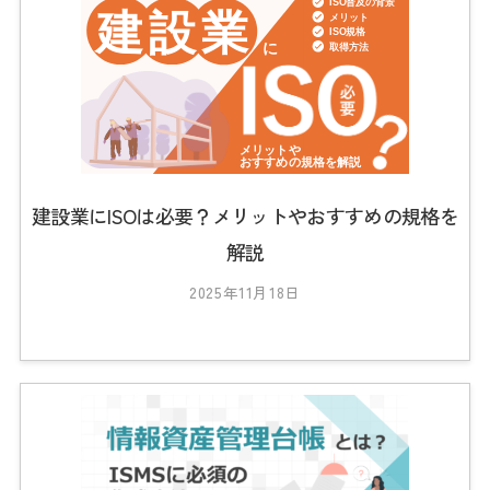
3
_
t
s
0
1
建設業にISOは必要？メリットやおすすめの規格を
解説
2025年11月18日
b
y
2
0
2
3
_
t